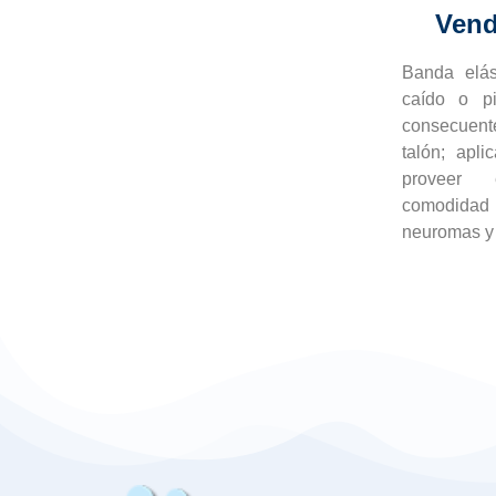
Vend
Banda elás
caído o pi
consecuent
talón; apl
proveer 
comodidad 
neuromas y f