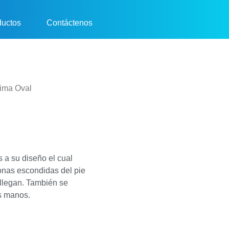
ductos
Contáctenos
Lima Oval
 a su diseño el cual
onas escondidas del pie
 llegan. También se
as manos.